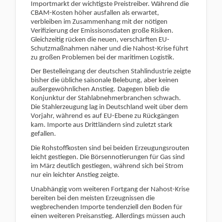
Importmarkt der wichtigste Preistreiber. Während die
CBAM-Kosten höher ausfallen als erwartet,
verbleiben im Zusammenhang mit der nötigen
Verifizierung der Emissisonsdaten große Risiken.
Gleichzeitig rücken die neuen, verschärften EU-
Schutzmaßnahmen näher und die Nahost-Krise führt
zu großen Problemen bei der maritimen Logistik.
Der Bestelleingang der deutschen Stahlindustrie zeigte
bisher die übliche saisonale Belebung, aber keinen
außergewöhnlichen Anstieg.
Dagegen blieb die
Konjunktur der Stahlabnehmerbranchen schwach.
Die Stahlerzeugung lag in Deutschland weit über dem
Vorjahr, während es auf EU-Ebene zu Rückgängen
kam. Importe aus Drittländern sind zuletzt stark
gefallen.
Die Rohstoffkosten sind bei beiden Erzeugungsrouten
leicht gestiegen. Die Börsennotierungen für Gas sind
im März deutlich gestiegen, während sich bei Strom
nur ein leichter Anstieg zeigte.
Unabhängig vom weiteren Fortgang der Nahost-Krise
bereiten bei den meisten Erzeugnissen die
wegbrechenden Importe tendenziell den Boden für
einen weiteren Preisanstieg. Allerdings müssen auch