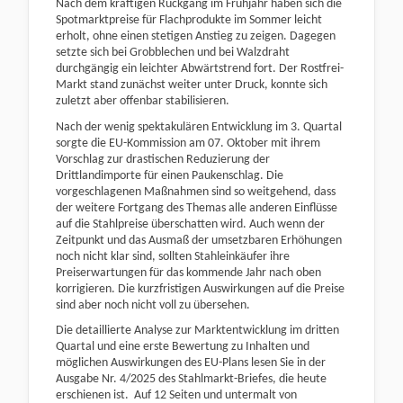
Nach dem kräftigen Rückgang im Frühjahr haben sich die
Spotmarktpreise für Flachprodukte im Sommer leicht
erholt, ohne einen stetigen Anstieg zu zeigen. Dagegen
setzte sich bei Grobblechen und bei Walzdraht
durchgängig ein leichter Abwärtstrend fort. Der Rostfrei-
Markt stand zunächst weiter unter Druck, konnte sich
zuletzt aber offenbar stabilisieren.
Nach der wenig spektakulären Entwicklung im 3. Quartal
sorgte die EU-Kommission am 07. Oktober mit ihrem
Vorschlag zur drastischen Reduzierung der
Drittlandimporte für einen Paukenschlag. Die
vorgeschlagenen Maßnahmen sind so weitgehend, dass
der weitere Fortgang des Themas alle anderen Einflüsse
auf die Stahlpreise überschatten wird. Auch wenn der
Zeitpunkt und das Ausmaß der umsetzbaren Erhöhungen
noch nicht klar sind, sollten Stahleinkäufer ihre
Preiserwartungen für das kommende Jahr nach oben
korrigieren. Die kurzfristigen Auswirkungen auf die Preise
sind aber noch nicht voll zu übersehen.
Die detaillierte Analyse zur Marktentwicklung im dritten
Quartal und eine erste Bewertung zu Inhalten und
möglichen Auswirkungen des EU-Plans lesen Sie in der
Ausgabe Nr. 4/2025 des Stahlmarkt-Briefes, die heute
erschienen ist.
Auf 12 Seiten und untermalt von