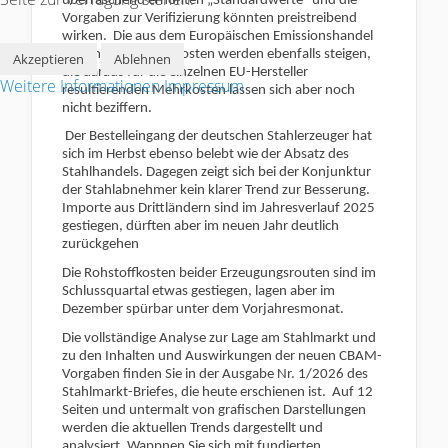
überraschend erhöhten „Standardwerte“ und die
Vorgaben zur Verifizierung könnten preistreibend
wirken.
Die aus dem Europäischen Emissionshandel
kommenden CO2-Kosten werden ebenfalls steigen,
Akzeptieren
Ablehnen
die daraus für die einzelnen EU-Hersteller
Weitere Informationen
Impressum
resultierenden Mehrkosten lassen sich aber noch
nicht beziffern.
Der Bestelleingang der deutschen Stahlerzeuger hat
sich im Herbst ebenso belebt wie der Absatz des
Stahlhandels. Dagegen zeigt sich bei der Konjunktur
der Stahlabnehmer kein klarer Trend zur Besserung.
Importe aus Drittländern sind im Jahresverlauf 2025
gestiegen, dürften aber im neuen Jahr deutlich
zurückgehen
Die Rohstoffkosten beider Erzeugungsrouten sind im
Schlussquartal etwas gestiegen, lagen aber im
Dezember spürbar unter dem Vorjahresmonat.
Die vollständige Analyse zur Lage am Stahlmarkt und
zu den Inhalten und Auswirkungen der neuen CBAM-
Vorgaben finden Sie in der Ausgabe Nr. 1/2026 des
Stahlmarkt-Briefes, die heute erschienen ist.
Auf 12
Seiten und untermalt von grafischen Darstellungen
werden die aktuellen Trends dargestellt und
analysiert. Wappnen Sie sich mit fundierten