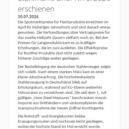
erschienen
10.07.2026
Die Spotmarktpreise für Flachprodukte erreichten im
April ihr bisheriges Jahreshoch und sind danach etwas
gesunken. Die Verhandlungen über Vertragspreise für
das zweite Halbjahr dauern vielfach noch an. Bei den
Preisen für Langprodukte kam es zu kräftigen
Erhöhungen, die im Juni ausliefen. Die Effektivpreise
für Rostfrei-Produkte sind nicht zuletzt wegen
höherer Zuschläge weiter gestiegen.
Der Bestelleingang der deutschen Stahlerzeuger zeigte
sich volatil. Nach einem starken März kam es einer
klaren Abschwächung. Die hochofenbasierte
Stahlerzeugung in Deutschland blieb auf
Erholungskurs, während auf EU-Ebene weiterhin
Minusraten zu verzeichnen sind. Die seit dem 1. Juli
gültigen „New Steel Measures“ beschränken massiv
Importe aus Drittländern und verkomplizieren die
Inanspruchnahme der neuen Zollfrei-Kontingente.
Die Rohstoff- und Energiekosten beider
Erzeugungsrouten sind nochmals leicht gestiegen,
wobei der höchste Stand im Mai erreicht wurde.