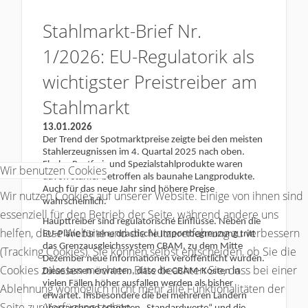
Stahlmarkt-Brief Nr.
1/2026: EU-Regulatorik als
wichtigster Preistreiber am
Stahlmarkt
13.01.2026
Der Trend der Spotmarktpreise zeigte bei den meisten
Stahlerzeugnissen im 4. Quartal 2025 nach oben.
Flach-, Rostfrei- und Spezialstahlprodukte waren
Wir benutzen Cookies
davon stärker betroffen als baunahe Langprodukte.
Auch für das neue Jahr sind höhere Preise
Wir nutzen Cookies auf unserer Website. Einige von ihnen sind
wahrscheinlich.
essenziell für den Betrieb der Seite, während andere uns
Haupttreiber sind regulatorische Einflüsse. Neben die
helfen, diese Website und die Nutzererfahrung zu verbessern
EU-Pläne für eine drastische Importbegrenzung tritt
das Grenzausgleichssystem CBAM, zu dem Mitte
(Tracking Cookies). Sie können selbst entscheiden, ob Sie die
Dezember neue Informationen veröffentlicht wurden.
Cookies zulassen möchten. Bitte beachten Sie, dass bei einer
Diese lassen erwarten, dass die CBAM-Kosten in
vielen Fällen höher ausfallen werden als bisher
Ablehnung womöglich nicht mehr alle Funktionalitäten der
erwartet. Insbesondere die bei mehreren Ländern
Seite zur Verfügung stehen.