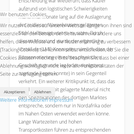
Entscheidung war wiederum, dass Käufer
aufgrund von logistischen Schwierigkeiten
Wir benutzen Cookies
manchmal Monate lang auf die Auslagerung
des in diesen Warenhäusern gelagerten
Wir nutzen Cookies auf unserer Website. Einige von ihnen sind
Stahl-Halbzeugs warten mussten. Durch
essenziell für den Betrieb der Seite, während andere uns
diesen Missstand wurde der eigentliche
helfen, diese Website und die Nutzererfahrung zu verbessern
Vorteil des LME-Konzeptes, nämlich dass der
(Tracking Cookies). Sie können selbst entscheiden, ob Sie die
Börsennotierung ein echtes physisches
Cookies zulassen möchten. Bitte beachten Sie, dass bei einer
Geschäft zugrunde lag (oder wenigstens
Ablehnung womöglich nicht mehr alle Funktionalitäten der
zugrunde liegen konnte) in sein Gegenteil
Seite zur Verfügung stehen.
verkehrt. Ein weiterer Kritikpunkt ist, dass das
vor allem in Detroit gelagerte Material nicht
Akzeptieren
Ablehnen
den Spezifikationen des dortigen Marktes
Weitere Informationen
Impressum
entspreche, sondern nur in Nordafrika oder
im Nahen Osten verwendet werden könne.
Lange Wartezeiten und hohen
Transportkosten führen zu entsprechenden