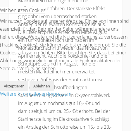
Marktumfeld hat einige merkliche
Aufhellungen erfahren. Der stärkste Effekt
Wir benutzen Cookies
ging dabei vom überraschend starken
Wir nutzen Cookies auf unserer Website. Einige von ihnen sind
Anstieg der relevanten Rohstoffpreise aus.
essenziell für den Betrieb der Seite, während andere uns
Die Eisenerzpreise erreichten Mitte August
helfen, diese Website und die Nutzererfahrung zu verbessern
ein Fünf-Monats-Hoch und haben im
(Tracking Cookies). Sie können selbst entscheiden, ob Sie die
Monatsdurchschnitt wieder das Niveau von
Cookies zulassen möchten. Bitte beachten Sie, dass bei einer
April erreicht. Auch die Kokskohle- und die
Ablehnung womöglich nicht mehr alle Funktionalitäten der
Schrottpreise sind im August - für die
Seite zur Verfügung stehen.
meisten Marktteilnehmer unerwartet-
gestiegen. Auf Basis der Spotmarktpreise
Akzeptieren
Ablehnen
haben sich die rohstoffbedingten
Weitere Informationen
Impressum
Stahlherstellungskosten im Oxygenstahlwerk
im August um nochmals gut 10,- €/t und
damit seit Juni um ca. 25,- €/t erhöht. Bei der
Stahlherstellung im Elektrostahlwerk schlägt
ein Anstieg der Schrottpreise um 15,- bis 20,-