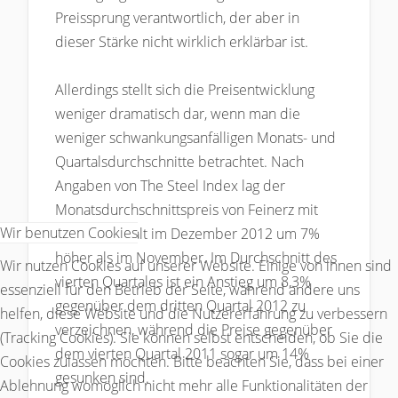
Preissprung verantwortlich, der aber in
dieser Stärke nicht wirklich erklärbar ist.
Allerdings stellt sich die Preisentwicklung
weniger dramatisch dar, wenn man die
weniger schwankungsanfälligen Monats- und
Quartalsdurchschnitte betrachtet. Nach
Angaben von The Steel Index lag der
Monatsdurchschnittspreis von Feinerz mit
Wir benutzen Cookies
62% Fe-Gehalt im Dezember 2012 um 7%
höher als im November. Im Durchschnitt des
Wir nutzen Cookies auf unserer Website. Einige von ihnen sind
vierten Quartales ist ein Anstieg um 8,3%
essenziell für den Betrieb der Seite, während andere uns
gegenüber dem dritten Quartal 2012 zu
helfen, diese Website und die Nutzererfahrung zu verbessern
verzeichnen, während die Preise gegenüber
(Tracking Cookies). Sie können selbst entscheiden, ob Sie die
dem vierten Quartal 2011 sogar um 14%
Cookies zulassen möchten. Bitte beachten Sie, dass bei einer
gesunken sind.
Ablehnung womöglich nicht mehr alle Funktionalitäten der