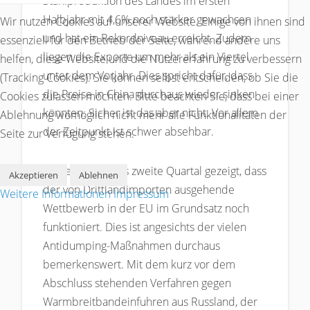
Stahlproduktion des Landes im ersten
Halbjahr mit 4,6% noch stärker gewachsen
Wir nutzen Cookies auf unserer Website. Einige von ihnen sind
und hat ein Rekordniveau erreicht. Zudem
essenziell für den Betrieb der Seite, während andere uns
liegen die Exporte um mehr als ein Viertel
helfen, diese Website und die Nutzererfahrung zu verbessern
unter dem Vorjahr. Dies spricht dafür, dass
(Tracking Cookies). Sie können selbst entscheiden, ob Sie die
die Preise in China durchaus wieder sinken
Cookies zulassen möchten. Bitte beachten Sie, dass bei einer
könnten. Sicher ist das aber nicht. Vor allem
Ablehnung womöglich nicht mehr alle Funktionalitäten der
der Zeitpunkt ist schwer absehbar.
Seite zur Verfügung stehen.
Immerhin hat das zweite Quartal gezeigt, dass
Akzeptieren
Ablehnen
der von Drittlandimporten ausgehende
Weitere Informationen
Impressum
Wettbewerb in der EU im Grundsatz noch
funktioniert. Dies ist angesichts der vielen
Antidumping-Maßnahmen durchaus
bemerkenswert. Mit dem kurz vor dem
Abschluss stehenden Verfahren gegen
Warmbreitbandeinfuhren aus Russland, der