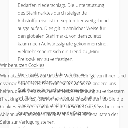
Bedarfen niederschlägt. Die Unterstützung
des Stahlmarktes durch steigende
Rohstoffpreise ist im September weitgehend
ausgelaufen. Dies gilt in ähnlicher Weise für
den globalen Stahlmarkt, von dem zuletzt
kaum noch Aufwärtssignale gekommen sind.
Vielmehr scheint sich ein Trend zu „Mini-
Preis-zyklen“ zu verfestigen.
Wir benutzen Cookies
Diese Faktoren und die relativ niedrige
Wir nutzen Cookies auf unserer Website. Einige von ihnen sind
Kapazitätsauslastung werden es den
essenziell für den Betrieb der Seite, während andere uns
Stahlherstellern schwerer machen, an
helfen, diese Website und die Nutzererfahrung zu verbessern
erhöhten Angebotspreisen festzuhalten. Für
(Tracking Cookies). Sie können selbst entscheiden, ob Sie die
einen weiteren Stahlpreisanstieg gibt es
Cookies zulassen möchten. Bitte beachten Sie, dass bei einer
kaum noch unterstützende Faktoren.
Ablehnung womöglich nicht mehr alle Funktionalitäten der
Seite zur Verfügung stehen.