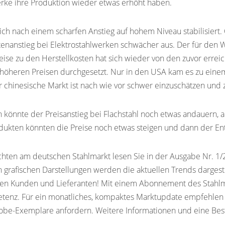
ke ihre Produktion wieder etwas erhöht haben.
ch nach einem scharfen Anstieg auf hohem Niveau stabilisiert
tenanstieg bei Elektrostahlwerken schwächer aus. Der für den 
ise zu den Herstellkosten hat sich wieder von den zuvor erreic
höheren Preisen durchgesetzt. Nur in den USA kam es zu einem
chinesische Markt ist nach wie vor schwer einzuschätzen und ze
 könnte der Preisanstieg bei Flachstahl noch etwas andauern, a
dukten könnten die Preise noch etwas steigen und dann der Ent
ichten am deutschen Stahlmarkt lesen Sie in der Ausgabe Nr. 1/
n grafischen Darstellungen werden die aktuellen Trends dargeste
hren Kunden und Lieferanten! Mit einem Abonnement des Stahlm
etenz. Für ein monatliches, kompaktes Marktupdate empfehlen 
obe-Exemplare anfordern. Weitere Informationen und eine Best