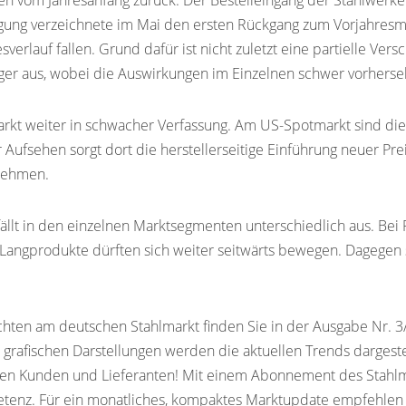
en vom Jahresanfang zurück. Der Bestelleingang der Stahlwerke 
ugung verzeichnete im Mai den ersten Rückgang zum Vorjahresmon
sverlauf fallen. Grund dafür ist nicht zuletzt eine partielle 
uger aus, wobei die Auswirkungen im Einzelnen schwer vorherse
markt weiter in schwacher Verfassung. Am US-Spotmarkt sind die
r Aufsehen sorgt dort die herstellerseitige Einführung neuer Pre
unehmen.
llt in den einzelnen Marktsegmenten unterschiedlich aus. Bei
ür Langprodukte dürften sich weiter seitwärts bewegen. Dagegen
ichten am deutschen Stahlmarkt finden Sie in der Ausgabe Nr. 3
n grafischen Darstellungen werden die aktuellen Trends dargeste
hren Kunden und Lieferanten! Mit einem Abonnement des Stahlm
etenz. Für ein monatliches, kompaktes Marktupdate empfehlen 