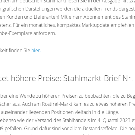
ichten am deutschen Stahlmarkt lesen Sie in der Ausgabe Nr. 2/2
n grafischen Darstellungen werden die aktuellen Trends dargeste
hren Kunden und Lieferanten! Mit einem Abonnement des Stahlm
etenz. Für ein monatliches, kompaktes Marktupdate empfehlen 
robe-Exemplare anfordern.
keit finden Sie
hier.
tet höhere Preise: Stahlmarkt-Brief Nr
ber eine Wende zu höheren Preisen zu beobachten, die zu Begi
wächer aus. Auch am Rostfrei-Markt kam es zu etwas höheren P
 auseinander liegenden Positionen vielfach in die Länge.
h ebenso wie der Versand des Stahlhandels im 4. Quartal 2023 
09 gefallen. Grund dafür sind vor allem Bestandseffekte. Die ho