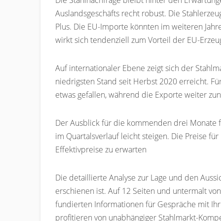
Die Stahlnachfrage bleibt hinter den Erwartung
Auslandsgeschäfts recht robust. Die Stahlerze
Plus. Die EU-Importe könnten im weiteren Jahre
wirkt sich tendenziell zum Vorteil der EU-Erze
Auf internationaler Ebene zeigt sich der Stahl
niedrigsten Stand seit Herbst 2020 erreicht. Fü
etwas gefallen, während die Exporte weiter z
Der Ausblick für die kommenden drei Monate fä
im Quartalsverlauf leicht steigen. Die Preise f
Effektivpreise zu erwarten
Die detaillierte Analyse zur Lage und den Auss
erschienen ist. Auf 12 Seiten und untermalt vo
fundierten Informationen für Gespräche mit I
profitieren von unabhängiger Stahlmarkt-Komp