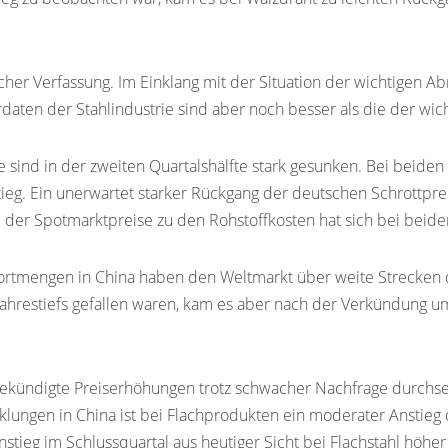
acher Verfassung. Im Einklang mit der Situation der wichtigen 
turdaten der Stahlindustrie sind aber noch besser als die der 
 sind in der zweiten Quartalshälfte stark gesunken. Bei beiden
eg. Ein unerwartet starker Rückgang der deutschen Schrottprei
der Spotmarktpreise zu den Rohstoffkosten hat sich bei beide
ortmengen in China haben den Weltmarkt über weite Strecken 
rjahrestiefs gefallen waren, kam es aber nach der Verkündun
ekündigte Preiserhöhungen trotz schwacher Nachfrage durchsetz
klungen in China ist bei Flachprodukten ein moderater Anstieg 
stieg im Schlussquartal aus heutiger Sicht bei Flachstahl höhe