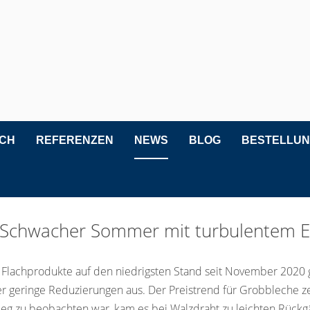
ICH
REFERENZEN
NEWS
BLOG
BESTELLU
4: Schwacher Sommer mit turbulentem 
r Flachprodukte auf den niedrigsten Stand seit November 2020 g
r geringe Reduzierungen aus. Der Preistrend für Grobbleche z
eg zu beobachten war, kam es bei Walzdraht zu leichten Rückg