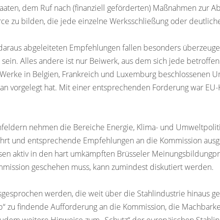
aaten, dem Ruf nach (finanziell geförderten) Maßnahmen zur A
ce zu bilden, die jede einzelne Werksschließung oder deutlich
araus abgeleiteten Empfehlungen fallen besonders überzeugend
ein. Alles andere ist nur Beiwerk, aus dem sich jede betroffe
für Werke in Belgien, Frankreich und Luxemburg beschlossenen
an vorgelegt hat. Mit einer entsprechenden Forderung war EU-
feldern nehmen die Bereiche Energie, Klima- und Umweltpoliti
führt und entsprechende Empfehlungen an die Kommission ausges
ressen aktiv in den hart umkämpften Brüsseler Meinungsbildungp
mission geschehen muss, kann zumindest diskutiert werden.
esprochen werden, die weit über die Stahlindustrie hinaus gehe
 zu findende Aufforderung an die Kommission, die Machbarkeit e