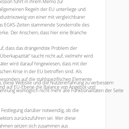
mission führt in ihrem Memo zur
allgemeinen Regeln der EU unterliege und
dustriezweig von einer mit vergleichbarer
 aus EGKS-Zeiten stammende Sonderrolle des
rke. Der Anschein, dass hier eine Branche
auf, dass das drängendste Problem der
erkapazität“ taucht nicht auf, vielmehr wird
päter wird darauf hingewiesen, dass mit der
hen Krise in der EU betroffen sind. Als
sonders auf die stahlspezifischen Elemente
en, diese Website und die Nutzererfahrung zu verbessern
l und auf EU-Ebene die Balance von Angebot und
lehnung womöglich nicht mehr alle Funktionalitäten der Seite
e Festlegung darüber notwendig, ob die
sektors zurückzuführen sei. Wer diese
ßnahmen setzen sich zusammen aus