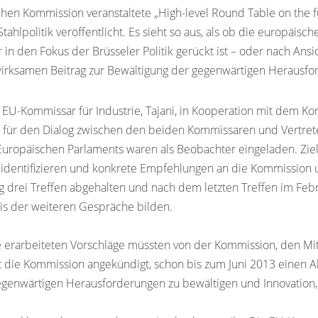
en Kommission veranstaltete „High-level Round Table on the fu
hlpolitik veröffentlicht. Es sieht so aus, als ob die europäisc
in den Fokus der Brüsseler Politik gerückt ist – oder nach Ans
 wirksamen Beitrag zur Bewältigung der gegenwärtigen Herausfo
 EU-Kommissar für Industrie, Tajani, in Kooperation mit dem Ko
tform für den Dialog zwischen den beiden Kommissaren und Vertr
Europäischen Parlaments waren als Beobachter eingeladen. Ziel 
 identifizieren und konkrete Empfehlungen an die Kommission u
g drei Treffen abgehalten und nach dem letzten Treffen im Feb
sis der weiteren Gespräche bilden.
ie erarbeiteten Vorschläge müssten von der Kommission, den Mit
t die Kommission angekündigt, schon bis zum Juni 2013 einen Ak
 gegenwärtigen Herausforderungen zu bewältigen und Innovation