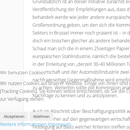
Grundsätzlich ist an dieser Initiative zunächs
Veröffentlichung der Empfehlungen aus, dass d
behandelt werde wie jeder andere europäische 
Größenordnung geben, um den sich die Kommiss
Sektors in Brüssel immer noch präsent ist – i
doch ein bisschen gleicher als andere behandelt
Schaut man sich die in einem 25seitigen Papie
europäischen Stahlindustrie, nämlich die best
in der Einleitung von „derzeit 30-40 Millionen
Bauwirtschaft und der Automobilindustrie zwe
Wir benutzen Cookies
nachfrageseitige Gegenmaßnahme wird empfohl
Wir nutzen Cookies auf unserer Website. Einige von ihnen sind
zu achten. Weiterhin sollte die Kommission an
(Tracking Cookies). Sie können selbst entscheiden, ob Sie die 
Nachfrage zu kennen und zu antizipieren.
zur Verfügung stehen.
Auch im Abschnitt über Beschäftigungspolitik 
Akzeptieren
Ablehnen
Situation eher auf den gegenwärtigen wirtschaft
Weitere Informationen
Impressum
Festlegung auf Basis welcher Kriterien treffe