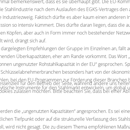
t einmal bemerkenswert, dass es sie überhaupt gibt. Die EU-Kom
ie Stahlindustrie nach dem Auslaufen des EGKS-Vertrages den 
Industriezweig. Faktisch dürfte es aber kaum einen anderen In
ion so intensiv kümmert. Dies dürfte daran liegen, dass die
n den Köpfen, aber auch in Form immer noch bestehender Netzwe
 wird, drängt sich auf.
r dargelegten Empfehlungen der Gruppe im Einzelnen an, fällt 
ehenden Überkapazitäten, eher am Rande vorkommt. Das Wort „Üb
 Tonnen ungenutzter Rohstahlkapazität in der EU“ gesprochen. S
i Schlüsselabnehmerbranchen besonders hart von der ökonomisc
en, bei den EU-Programmen zur Förderung dieser Branchen be
 essenziell für den Betrieb der Seite, während andere uns helf
alytische Instrumente für den Stahlmarkt entwickeln, um globa
Cookies zulassen möchten. Bitte beachten Sie, dass bei einer Ab
werden die „ungenutzten Kapazitäten“ angesprochen. Es sei ein
lichen Tiefpunkt oder auf die strukturelle Verfassung des Stahl
n soll, wird nicht gesagt. Die zu diesem Thema empfohlenen Ma