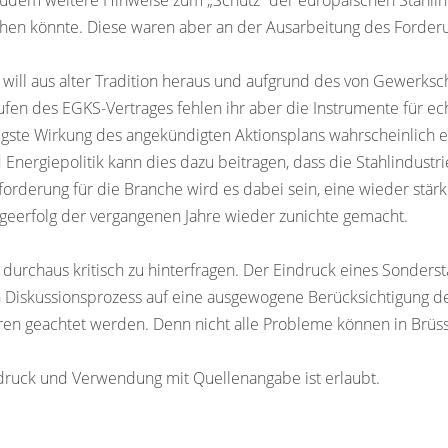
 zudem weitere Hinweise zum „Schutz“ der europäischen Stahlin
hen könnte. Diese waren aber an der Ausarbeitung des Forderun
will aus alter Tradition heraus und aufgrund des von Gewerksch
en des EGKS-Vertrages fehlen ihr aber die Instrumente für ech
gste Wirkung des angekündigten Aktionsplans wahrscheinlich ei
 Energiepolitik kann dies dazu beitragen, dass die Stahlindust
sforderung für die Branche wird es dabei sein, eine wieder stär
eerfolg der vergangenen Jahre wieder zunichte gemacht.
durchaus kritisch zu hinterfragen. Der Eindruck eines Sonderst
n Diskussionsprozess auf eine ausgewogene Berücksichtigung de
en geachtet werden. Denn nicht alle Probleme können in Brüss
ruck und Verwendung mit Quellenangabe ist erlaubt.