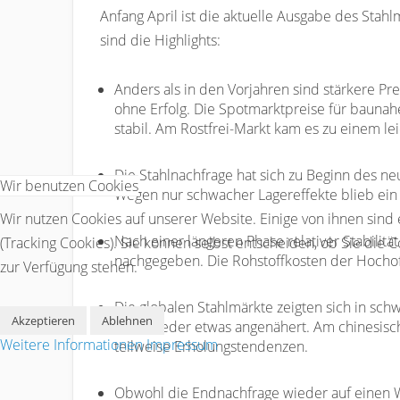
Anfang April ist die aktuelle Ausgabe des Stah
sind die Highlights:
Anders als in den Vorjahren sind stärkere P
ohne Erfolg. Die Spotmarktpreise für bauna
stabil. Am Rostfrei-Markt kam es zu einem lei
Die Stahlnachfrage hat sich zu Beginn des ne
Wir benutzen Cookies
Wegen nur schwacher Lagereffekte blieb ein
Wir nutzen Cookies auf unserer Website. Einige von ihnen sind
Nach einer längeren Phase relativer Stabilit
(Tracking Cookies). Sie können selbst entscheiden, ob Sie die 
nachgegeben. Die Rohstoffkosten der Hochof
zur Verfügung stehen.
Die globalen Stahlmärkte zeigten sich in sc
Akzeptieren
Ablehnen
Welt wieder etwas angenähert. Am chinesisc
Weitere Informationen
Impressum
teilweise Erholungstendenzen.
Obwohl die Endnachfrage wieder auf einen Wa