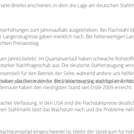
lmarkt-Briefes erschienen, in dem die Lage am deutschen Stahlm
reiserhöhungen zum Jahresauftakt ausgeblieben. Bei Flachstahl 
he Langerzeugnisse gaben merklich nach. Bei höherwertigen La
chten Preisanstieg.
uen Jahres belebt. Im Quartalsverlauf haben schwache Rohstoffm
 starker Nachfrageschub aus. Die deutsche Stahlerzeugung ver
 essenziell für den Betrieb der Seite, während andere uns helf
ät haben die Preise der für die Stahlerzeugung wichtigsten Rohs
Cookies zulassen möchten. Bitte beachten Sie, dass bei einer Ab
enroute haben den niedrigsten Stand seit Ende 2009 erreicht
hwacher Verfassung. In den USA sind die Flachstahlpreise deutl
hen Stahlmarkt lässt das Wachstum nach und die Probleme neh
chstumspfad eingeschwenkt ist, bleibt der Spielraum für höhe