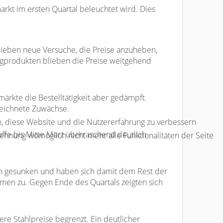
arkt im ersten Quartal beleuchtet wird. Dies
blieben neue Versuche, die Preise anzuheben,
ngprodukten blieben die Preise weitgehend
ärkte die Bestelltätigkeit aber gedämpft.
zeichnete Zuwächse.
en, diese Website und die Nutzererfahrung zu verbessern
toffe bis Mitte März überraschend deutlich
lehnung womöglich nicht mehr alle Funktionalitäten der Seite
.
ich gesunken und haben sich damit dem Rest der
men zu. Gegen Ende des Quartals zeigten sich
re Stahlpreise begrenzt. Ein deutlicher